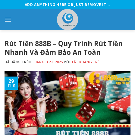
Chuyển
ADD ANYTHING HERE OR JUST REMOVE IT...
đến
nội
dung
Rút Tiền 888B – Quy Trình Rút Tiền
Nhanh Và Đảm Bảo An Toàn
ĐÃ ĐĂNG TRÊN
THÁNG 3 29, 2025
BỞI
TẤT KHANG TRÍ
29
Th3