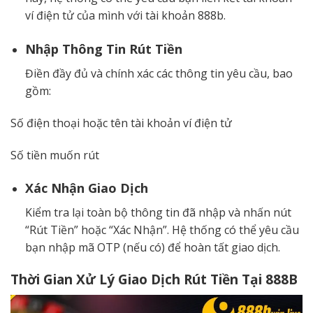
ví điện tử của mình với tài khoản 888b.
Nhập Thông Tin Rút Tiền
Điền đầy đủ và chính xác các thông tin yêu cầu, bao
gồm:
Số điện thoại hoặc tên tài khoản ví điện tử
Số tiền muốn rút
Xác Nhận Giao Dịch
Kiểm tra lại toàn bộ thông tin đã nhập và nhấn nút
“Rút Tiền” hoặc “Xác Nhận”. Hệ thống có thể yêu cầu
bạn nhập mã OTP (nếu có) để hoàn tất giao dịch.
Thời Gian Xử Lý Giao Dịch Rút Tiền Tại 888B