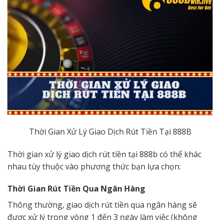
Thời Gian Xử Lý Giao Dịch Rút Tiền Tại 888B
Thời gian xử lý giao dịch rút tiền tại 888b có thể khác
nhau tùy thuộc vào phương thức bạn lựa chọn:
Thời Gian Rút Tiền Qua Ngân Hàng
Thông thường, giao dịch rút tiền qua ngân hàng sẽ
được xử lý trong vòng 1 đến 3 ngày làm việc (không