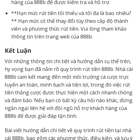
hàng của 888b để được kiểm tra và hỗ trợ.
**Hạn mức rút tiền tối thiểu và tối đa là bao nhiêu?
** Hạn mức có thể thay đổi tùy theo cấp độ thành
viên và phương thức rút tiền. Vui lòng tham khảo
thông tin trên trang web của 888b.
Kết Luận
Với những thông tin chi tiết và hướng dẫn cụ thể trên,
hy vọng bạn đã nắm rõ quy trình rút tiền 888b. Nhà cái
888b cam kết mang đến một môi trường cá cược trực
tuyến an toàn, minh bạch và tiện lợi, trong đó việc rút
tiền thắng cược được thực hiện một cách nhanh chóng
và đảm bảo. Nếu bạn có bất kỳ câu hỏi nào khác, đừng
ngần ngại liên hệ với đội ngũ hỗ trợ khách hàng của
888b để được giải đáp tận tình.
Bài viết hướng dẫn chi tiết về quy trình rút tiền tại nhà
cái 888b, bao gồm các phương thức, điều kiện, và lưu ý