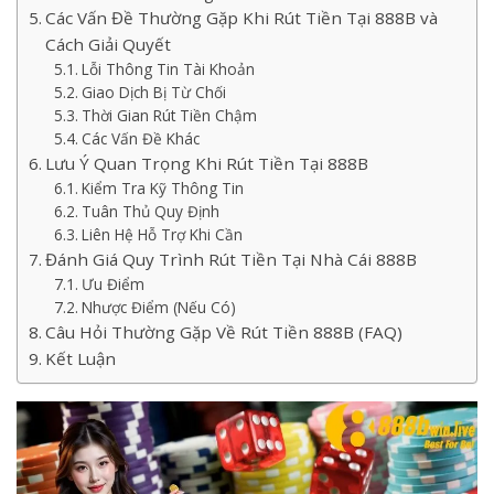
Các Vấn Đề Thường Gặp Khi Rút Tiền Tại 888B và
Cách Giải Quyết
Lỗi Thông Tin Tài Khoản
Giao Dịch Bị Từ Chối
Thời Gian Rút Tiền Chậm
Các Vấn Đề Khác
Lưu Ý Quan Trọng Khi Rút Tiền Tại 888B
Kiểm Tra Kỹ Thông Tin
Tuân Thủ Quy Định
Liên Hệ Hỗ Trợ Khi Cần
Đánh Giá Quy Trình Rút Tiền Tại Nhà Cái 888B
Ưu Điểm
Nhược Điểm (Nếu Có)
Câu Hỏi Thường Gặp Về Rút Tiền 888B (FAQ)
Kết Luận