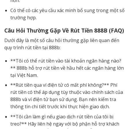
hơn.
Có thể có các yêu cầu xác minh bổ sung trong một số
trường hợp.
Câu Hỏi Thường Gặp Về Rút Tiền 888B (FAQ)
Dưới đây là một số câu hỏi thường gặp liên quan đến
quy trình rút tiền tại 888b:
**Tôi có thể rút tiền vào tài khoản ngân hàng nào?
** 888b hỗ trợ rút tiền về hầu hết các ngân hàng lớn
tại Việt Nam.
**Rút tiền qua ví điện tử có mất phí không?** Phí
rút tiền có thể áp dụng tùy thuộc vào chính sách của
888b và ví điện tử bạn sử dụng. Bạn nên kiểm tra
thông tin chi tiết trước khi thực hiện giao dịch.
**Tôi cần làm gì nếu giao dịch rút tiền của tôi bị
treo?** Hãy liên hệ ngay với bộ phận hỗ trợ khách