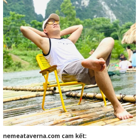
nemeataverna.com cam kết: