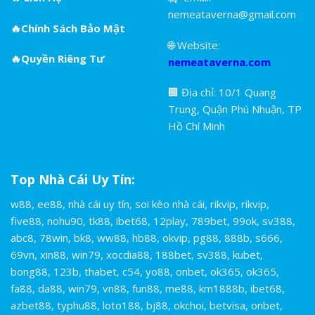
nemeataverna@gmail.com
🔥
Chính Sách Bảo Mật
🌐 Website:
🔥
Quyền Riêng Tư
nemeataverna.com
🏢 Địa chỉ: 10/1 Quang
Trung, Quận Phú Nhuận, TP
Hồ Chí Minh
Top Nhà Cái Uy Tín:
w88
,
ee88
,
nhà cái uy tín
,
soi kèo nhà cái
,
rikvip
,
rikvip
,
five88
,
nohu90
,
tk88
,
ibet68
,
12play
,
789bet
,
99ok
,
sv388
,
abc8
,
78win
,
bk8
,
ww88
,
hb88
,
okvip
,
pg88
,
888b
,
s666
,
69vn
,
xin88
,
win79
,
xocdia88
,
188bet
,
sv388
,
kubet
,
bong88
,
123b
,
thabet
,
c54
,
yo88
,
onbet
,
ok365
,
ok365
,
fa88
,
da88
,
win79
,
vn88
,
fun88
,
me88
,
km1888b
,
ibet68
,
azbet88
,
typhu88
,
loto188
,
bj88
,
okchoi
,
betvisa
,
onbet
,