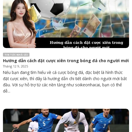
TIN TỨC NHÀ CÁI
Hướng dẫn cách đặt cược xiên trong bóng đá cho người mới
Tháng 12 9, 2025
Nếu bạn đang tìm hiểu về cá cược bóng đá, đặc biệt là hình thức
đặt cược xiên, thì đây là hướng dẫn chi tiết dành cho người mới bắt
đầu. Với sự hỗ trợ từ các nền tảng như soikeonhacai, bạn có thể
dễ...