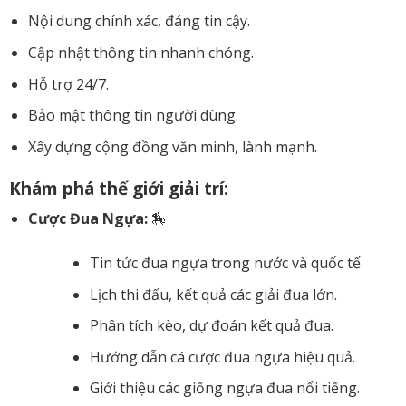
Nội dung chính xác, đáng tin cậy.
Cập nhật thông tin nhanh chóng.
Hỗ trợ 24/7.
Bảo mật thông tin người dùng.
Xây dựng cộng đồng văn minh, lành mạnh.
Khám phá thế giới giải trí:
Cược Đua Ngựa:
🏇
Tin tức đua ngựa trong nước và quốc tế.
Lịch thi đấu, kết quả các giải đua lớn.
Phân tích kèo, dự đoán kết quả đua.
Hướng dẫn cá cược đua ngựa hiệu quả.
Giới thiệu các giống ngựa đua nổi tiếng.