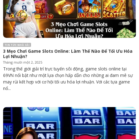
TIN TỨC NHÀ CÁI
3 Mẹo Chơi Game Slots Online: Làm Thế Nào Để Tối Ưu Hóa
Lợi Nhuận?
Tháng mười một 2, 2025
Trong thế giới giải trí trực tuyến sôi động, game slots online tại
69VN nổi bật như một lựa chọn hấp dẫn cho những ai đam mê sự
may rủi kết hợp với cơ hội tối ưu hóa lợi nhuận. Với các tựa game
nổ...