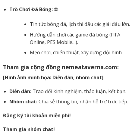
Trò Chơi Đá Bóng:
⚽
Tin tức bóng đá, lịch thi đấu các giải đấu lớn.
Hướng dẫn chơi các game đá bóng (FIFA
Online, PES Mobile…).
Mẹo chơi, chiến thuật, xây dựng đội hình.
Tham gia cộng đồng nemeataverna.com:
[Hình ảnh minh họa: Diễn đàn, nhóm chat]
Diễn đàn:
Trao đổi kinh nghiệm, thảo luận, kết bạn.
Nhóm chat:
Chia sẻ thông tin, nhận hỗ trợ trực tiếp.
Đăng ký tài khoản miễn phí!
Tham gia nhóm chat!