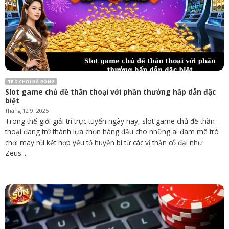
TRÒ CHƠI ĐÁ BÓNG
Slot game chủ đề thần thoại với phần thưởng hấp dẫn đặc
biệt
Tháng 12 9, 2025
Trong thế giới giải trí trực tuyến ngày nay, slot game chủ đề thần
thoại đang trở thành lựa chọn hàng đầu cho những ai đam mê trò
chơi may rủi kết hợp yếu tố huyền bí từ các vị thần cổ đại như
Zeus...