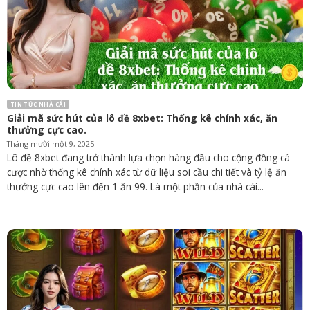
TIN TỨC NHÀ CÁI
Giải mã sức hút của lô đề 8xbet: Thống kê chính xác, ăn
thưởng cực cao.
Tháng mười một 9, 2025
Lô đề 8xbet đang trở thành lựa chọn hàng đầu cho cộng đồng cá
cược nhờ thống kê chính xác từ dữ liệu soi cầu chi tiết và tỷ lệ ăn
thưởng cực cao lên đến 1 ăn 99. Là một phần của nhà cái...