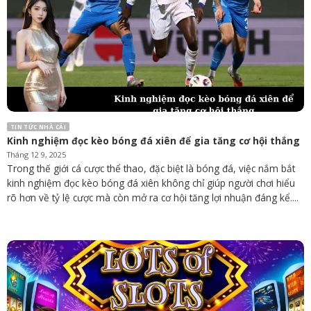
TIN TỨC NHÀ CÁI
Kinh nghiệm đọc kèo bóng đá xiên để gia tăng cơ hội thắng
Tháng 12 9, 2025
Trong thế giới cá cược thể thao, đặc biệt là bóng đá, việc nắm bắt
kinh nghiệm đọc kèo bóng đá xiên không chỉ giúp người chơi hiểu
rõ hơn về tỷ lệ cược mà còn mở ra cơ hội tăng lợi nhuận đáng kể....