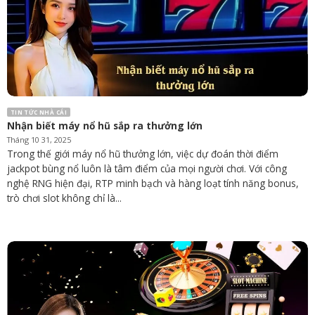
TIN TỨC NHÀ CÁI
Nhận biết máy nổ hũ sắp ra thưởng lớn
Tháng 10 31, 2025
Trong thế giới máy nổ hũ thưởng lớn, việc dự đoán thời điểm
jackpot bùng nổ luôn là tâm điểm của mọi người chơi. Với công
nghệ RNG hiện đại, RTP minh bạch và hàng loạt tính năng bonus,
trò chơi slot không chỉ là...