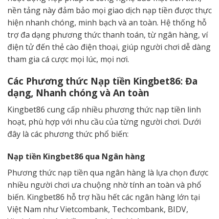
nền tảng này đảm bảo mọi giao dịch nạp tiền được thực
hiện nhanh chóng, minh bạch và an toàn. Hệ thống hỗ
trợ đa dạng phương thức thanh toán, từ ngân hàng, ví
điện tử đến thẻ cào điện thoại, giúp người chơi dễ dàng
tham gia cá cược mọi lúc, mọi nơi.
Các Phương thức Nạp tiền Kingbet86: Đa
dạng, Nhanh chóng và An toàn
Kingbet86 cung cấp nhiều phương thức nạp tiền linh
hoạt, phù hợp với nhu cầu của từng người chơi. Dưới
đây là các phương thức phổ biến:
Nạp tiền Kingbet86 qua Ngân hàng
Phương thức nạp tiền qua ngân hàng là lựa chọn được
nhiều người chơi ưa chuộng nhờ tính an toàn và phổ
biến. Kingbet86 hỗ trợ hầu hết các ngân hàng lớn tại
Việt Nam như Vietcombank, Techcombank, BIDV,