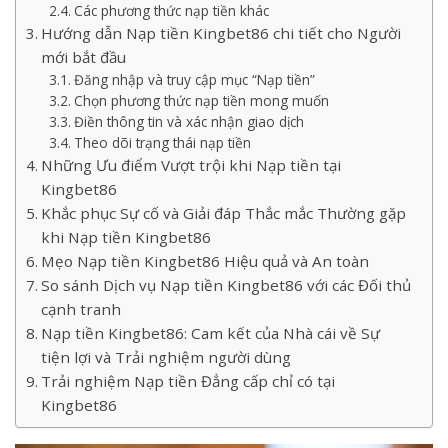
Các phương thức nạp tiền khác
Hướng dẫn Nạp tiền Kingbet86 chi tiết cho Người
mới bắt đầu
Đăng nhập và truy cập mục “Nạp tiền”
Chọn phương thức nạp tiền mong muốn
Điền thông tin và xác nhận giao dịch
Theo dõi trạng thái nạp tiền
Những Ưu điểm Vượt trội khi Nạp tiền tại
Kingbet86
Khắc phục Sự cố và Giải đáp Thắc mắc Thường gặp
khi Nạp tiền Kingbet86
Mẹo Nạp tiền Kingbet86 Hiệu quả và An toàn
So sánh Dịch vụ Nạp tiền Kingbet86 với các Đối thủ
cạnh tranh
Nạp tiền Kingbet86: Cam kết của Nhà cái về Sự
tiện lợi và Trải nghiệm người dùng
Trải nghiệm Nạp tiền Đẳng cấp chỉ có tại
Kingbet86