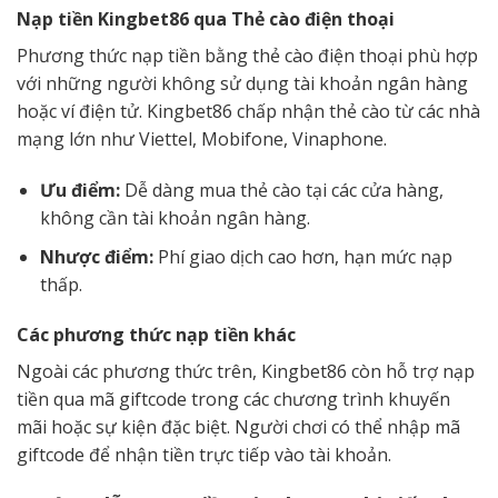
Nạp tiền Kingbet86 qua Thẻ cào điện thoại
Phương thức nạp tiền bằng thẻ cào điện thoại phù hợp
với những người không sử dụng tài khoản ngân hàng
hoặc ví điện tử. Kingbet86 chấp nhận thẻ cào từ các nhà
mạng lớn như Viettel, Mobifone, Vinaphone.
Ưu điểm:
Dễ dàng mua thẻ cào tại các cửa hàng,
không cần tài khoản ngân hàng.
Nhược điểm:
Phí giao dịch cao hơn, hạn mức nạp
thấp.
Các phương thức nạp tiền khác
Ngoài các phương thức trên, Kingbet86 còn hỗ trợ nạp
tiền qua mã giftcode trong các chương trình khuyến
mãi hoặc sự kiện đặc biệt. Người chơi có thể nhập mã
giftcode để nhận tiền trực tiếp vào tài khoản.