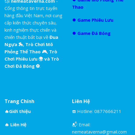
tại
nemeataverna.com
-
Thao
Cổng thông tin trực tuyến
hàng đầu Việt Nam, nơi cung
⏺
Game Phiêu Lưu
cấp kiến thức chuyên sâu,
kinh nghiệm thực chiến và
⏺
Game Đá Bóng
chiến thuật bất bại về
Đua
Ngựa
🏇,
Trò Chơi Mô
Phỏng Thể Thao
🎮,
Trò
Chơi Phiêu Lưu
🌍 và
Trò
Chơi Đá Bóng
⚽
.
Trang Chính
Liên Hệ
🔥
Giới thiệu
☎️ Hotline: 0877666211
🔥
Liên Hệ
📬 Email:
nemeataverna@gmail.com