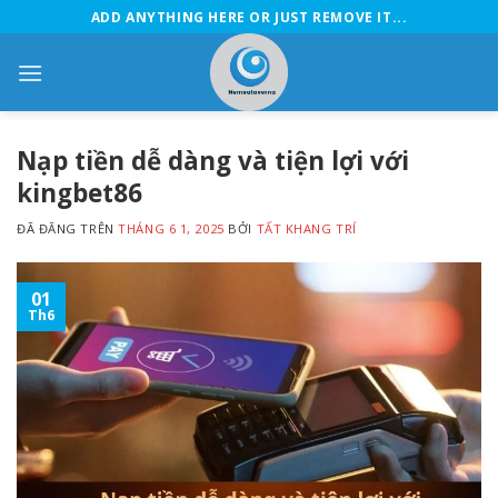
Chuyển
ADD ANYTHING HERE OR JUST REMOVE IT...
đến
nội
dung
Nạp tiền dễ dàng và tiện lợi với
kingbet86
ĐÃ ĐĂNG TRÊN
THÁNG 6 1, 2025
BỞI
TẤT KHANG TRÍ
01
Th6