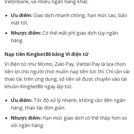
Vietinbank, và nhiều ngân hàng khác.
Ưu điểm:
Giao dịch nhanh chóng, hạn mức cao, bảo
mật tốt.
Nhược điểm:
Có thể mất phí giao dịch tùy ngân
hàng.
Nạp tiền Kingbet86 bằng Ví điện tử
Ví điện tử như Momo, Zalo Pay, Viettel Pay là lựa chọn
tiện lợi cho người chơi muốn nạp tiền tức thì. Chỉ cần vài
thao tác trên ứng dụng, số tiền sẽ được chuyển vào tài
khoản Kingbet86 ngay lập tức.
Ưu điểm:
Tốc độ xử lý nhanh, không cần đến ngân
hàng, thao tác đơn giản.
Nhược điểm:
Hạn mức giao dịch có thể thấp hơn so
với ngân hàng.