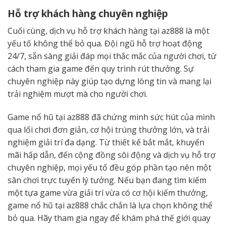
Hỗ trợ khách hàng chuyên nghiệp
Cuối cùng, dịch vụ hỗ trợ khách hàng tại az888 là một
yếu tố không thể bỏ qua. Đội ngũ hỗ trợ hoạt động
24/7, sẵn sàng giải đáp mọi thắc mắc của người chơi, từ
cách tham gia game đến quy trình rút thưởng. Sự
chuyên nghiệp này giúp tạo dựng lòng tin và mang lại
trải nghiệm mượt mà cho người chơi.
Game nổ hũ tại az888 đã chứng minh sức hút của mình
qua lối chơi đơn giản, cơ hội trúng thưởng lớn, và trải
nghiệm giải trí đa dạng. Từ thiết kế bắt mắt, khuyến
mãi hấp dẫn, đến cộng đồng sôi động và dịch vụ hỗ trợ
chuyên nghiệp, mọi yếu tố đều góp phần tạo nên một
sân chơi trực tuyến lý tưởng. Nếu bạn đang tìm kiếm
một tựa game vừa giải trí vừa có cơ hội kiếm thưởng,
game nổ hũ tại az888 chắc chắn là lựa chọn không thể
bỏ qua. Hãy tham gia ngay để khám phá thế giới quay