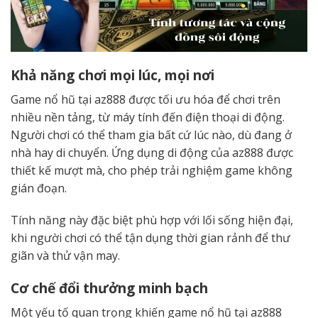
Khả năng chơi mọi lúc, mọi nơi
Game nổ hũ tại az888 được tối ưu hóa để chơi trên
nhiều nền tảng, từ máy tính đến điện thoại di động.
Người chơi có thể tham gia bất cứ lúc nào, dù đang ở
nhà hay di chuyển. Ứng dụng di động của az888 được
thiết kế mượt mà, cho phép trải nghiệm game không
gián đoạn.
Tính năng này đặc biệt phù hợp với lối sống hiện đại,
khi người chơi có thể tận dụng thời gian rảnh để thư
giãn và thử vận may.
Cơ chế đổi thưởng minh bạch
Một yếu tố quan trọng khiến game nổ hũ tại az888