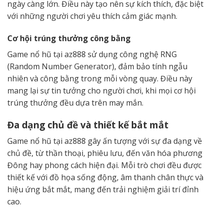
ngày càng lớn. Điều này tạo nên sự kích thích, đặc biệt
với những người chơi yêu thích cảm giác mạnh.
Cơ hội trúng thưởng công bằng
Game nổ hũ tại az888 sử dụng công nghệ RNG
(Random Number Generator), đảm bảo tính ngẫu
nhiên và công bằng trong mỗi vòng quay. Điều này
mang lại sự tin tưởng cho người chơi, khi mọi cơ hội
trúng thưởng đều dựa trên may mắn.
Đa dạng chủ đề và thiết kế bắt mắt
Game nổ hũ tại az888 gây ấn tượng với sự đa dạng về
chủ đề, từ thần thoại, phiêu lưu, đến văn hóa phương
Đông hay phong cách hiện đại. Mỗi trò chơi đều được
thiết kế với đồ họa sống động, âm thanh chân thực và
hiệu ứng bắt mắt, mang đến trải nghiệm giải trí đỉnh
cao.