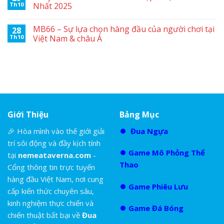
Th10
Nhất 2025
MB66 – Sự lựa chọn hàng đầu của người chơi tại
28
Th10
Việt Nam & châu Á
Giới Thiệu
Bảng Mục
🎉 Hòa mình vào thế giới giải
⏺
Đua Ngựa
trí sôi động và đầy kịch tính
⏺
Game Mô Phỏng Thể
tại
nemeataverna.com
-
Thao
Cổng thông tin trực tuyến
hàng đầu Việt Nam, nơi cung
⏺
Game Phiêu Lưu
cấp kiến thức chuyên sâu,
kinh nghiệm thực chiến và
⏺
Game Đá Bóng
chiến thuật bất bại về
Đua