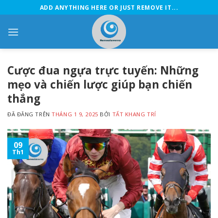
Chuyển
ADD ANYTHING HERE OR JUST REMOVE IT...
đến
nội
dung
Cược đua ngựa trực tuyến: Những
mẹo và chiến lược giúp bạn chiến
thắng
ĐÃ ĐĂNG TRÊN
THÁNG 1 9, 2025
BỞI
TẤT KHANG TRÍ
09
Th1