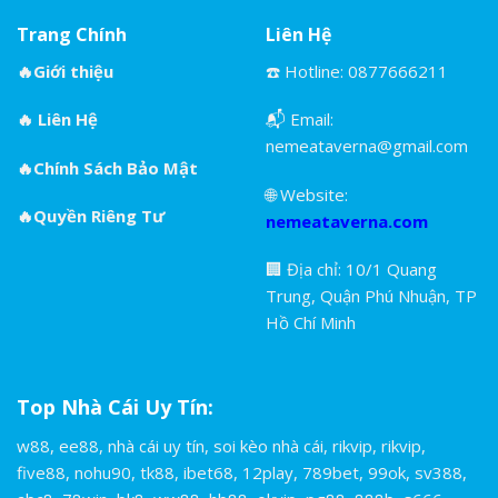
Trang Chính
Liên Hệ
🔥
Giới thiệu
☎️ Hotline: 0877666211
🔥
Liên Hệ
📬 Email:
nemeataverna@gmail.com
🔥
Chính Sách Bảo Mật
🌐 Website:
🔥
Quyền Riêng Tư
nemeataverna.com
🏢 Địa chỉ: 10/1 Quang
Trung, Quận Phú Nhuận, TP
Hồ Chí Minh
Top Nhà Cái Uy Tín:
w88
,
ee88
,
nhà cái uy tín
,
soi kèo nhà cái
,
rikvip
,
rikvip
,
five88
,
nohu90
,
tk88
,
ibet68
,
12play
,
789bet
,
99ok
,
sv388
,