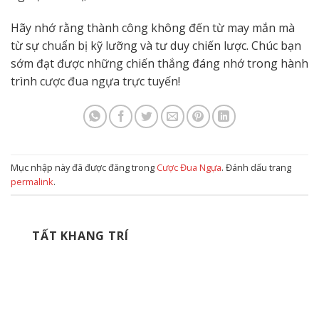
Hãy nhớ rằng thành công không đến từ may mắn mà
từ sự chuẩn bị kỹ lưỡng và tư duy chiến lược. Chúc bạn
sớm đạt được những chiến thắng đáng nhớ trong hành
trình cược đua ngựa trực tuyến!
Mục nhập này đã được đăng trong
Cược Đua Ngựa
. Đánh dấu trang
permalink
.
TẤT KHANG TRÍ