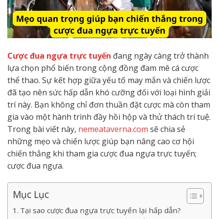
Cược đua ngựa trực tuyến
đang ngày càng trở thành
lựa chọn phổ biến trong cộng đồng đam mê cá cược
thể thao. Sự kết hợp giữa yếu tố may mắn và chiến lược
đã tạo nên sức hấp dẫn khó cưỡng đối với loại hình giải
trí này. Bạn không chỉ đơn thuần đặt cược mà còn tham
gia vào một hành trình đầy hồi hộp và thử thách trí tuệ.
Trong bài viết này,
nemeataverna.com
sẽ chia sẻ
những mẹo và chiến lược giúp bạn nâng cao cơ hội
chiến thắng khi tham gia cược đua ngựa trực tuyến;
cược đua ngựa.
Mục Lục
Tại sao cược đua ngựa trực tuyến lại hấp dẫn?