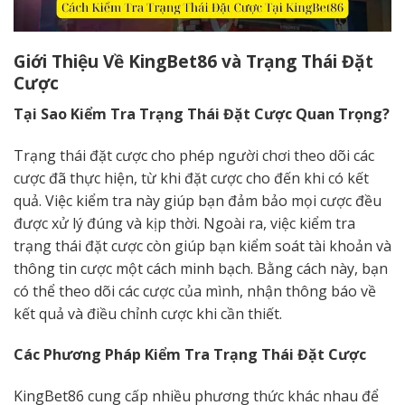
Giới Thiệu Về KingBet86 và Trạng Thái Đặt
Cược
Tại Sao Kiểm Tra Trạng Thái Đặt Cược Quan Trọng?
Trạng thái đặt cược cho phép người chơi theo dõi các
cược đã thực hiện, từ khi đặt cược cho đến khi có kết
quả. Việc kiểm tra này giúp bạn đảm bảo mọi cược đều
được xử lý đúng và kịp thời. Ngoài ra, việc kiểm tra
trạng thái đặt cược còn giúp bạn kiểm soát tài khoản và
thông tin cược một cách minh bạch. Bằng cách này, bạn
có thể theo dõi các cược của mình, nhận thông báo về
kết quả và điều chỉnh cược khi cần thiết.
Các Phương Pháp Kiểm Tra Trạng Thái Đặt Cược
KingBet86 cung cấp nhiều phương thức khác nhau để