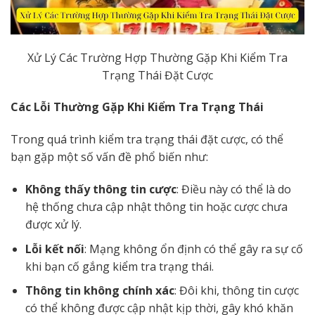
Xử Lý Các Trường Hợp Thường Gặp Khi Kiểm Tra
Trạng Thái Đặt Cược
Các Lỗi Thường Gặp Khi Kiểm Tra Trạng Thái
Trong quá trình kiểm tra trạng thái đặt cược, có thể
bạn gặp một số vấn đề phổ biến như:
Không thấy thông tin cược
: Điều này có thể là do
hệ thống chưa cập nhật thông tin hoặc cược chưa
được xử lý.
Lỗi kết nối
: Mạng không ổn định có thể gây ra sự cố
khi bạn cố gắng kiểm tra trạng thái.
Thông tin không chính xác
: Đôi khi, thông tin cược
có thể không được cập nhật kịp thời, gây khó khăn