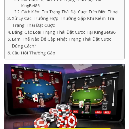
KingBet86
Cách Kiểm Tra Trạng Thái Đặt Cược Trên Điện Thoại
Xử Lý Các Trường Hợp Thường Gặp Khi Kiểm Tra
Trạng Thái Đặt Cược
Bảng: Các Loại Trạng Thái Đặt Cược Tại KingBet86
Làm Thế Nào Để Cập Nhật Trạng Thái Đặt Cược
Đúng Cách?
Câu Hỏi Thường Gặp