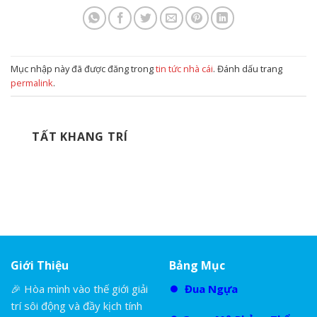
Mục nhập này đã được đăng trong
tin tức nhà cái
. Đánh dấu trang
permalink
.
TẤT KHANG TRÍ
Giới Thiệu
Bảng Mục
🎉 Hòa mình vào thế giới giải
⏺
Đua Ngựa
trí sôi động và đầy kịch tính