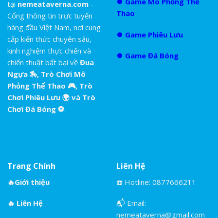
⏺
Game Mô Phỏng Thể
tại
nemeataverna.com
-
Thao
Cổng thông tin trực tuyến
hàng đầu Việt Nam, nơi cung
⏺
Game Phiêu Lưu
cấp kiến thức chuyên sâu,
kinh nghiệm thực chiến và
⏺
Game Đá Bóng
chiến thuật bất bại về
Đua
Ngựa
🏇,
Trò Chơi Mô
Phỏng Thể Thao
🎮,
Trò
Chơi Phiêu Lưu
🌍 và
Trò
Chơi Đá Bóng
⚽
.
Trang Chính
Liên Hệ
🔥
Giới thiệu
☎️ Hotline: 0877666211
🔥
Liên Hệ
📬 Email:
nemeataverna@gmail.com