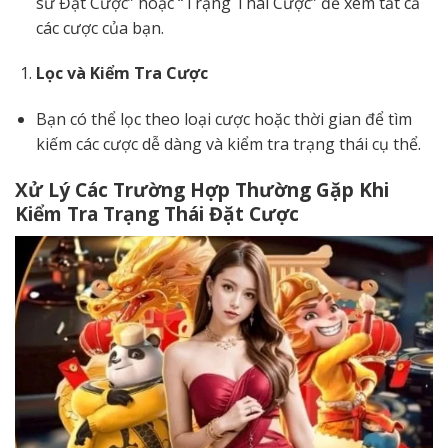
sử Đặt Cược” hoặc “Trạng Thái Cược” để xem tất cả
các cược của bạn.
Lọc và Kiểm Tra Cược
Bạn có thể lọc theo loại cược hoặc thời gian để tìm
kiếm các cược dễ dàng và kiểm tra trạng thái cụ thể.
Xử Lý Các Trường Hợp Thường Gặp Khi
Kiểm Tra Trạng Thái Đặt Cược