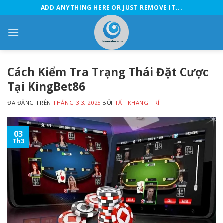
Chuyển
ADD ANYTHING HERE OR JUST REMOVE IT...
đến
nội
dung
Cách Kiểm Tra Trạng Thái Đặt Cược
Tại KingBet86
ĐÃ ĐĂNG TRÊN
THÁNG 3 3, 2025
BỞI
TẤT KHANG TRÍ
03
Th3