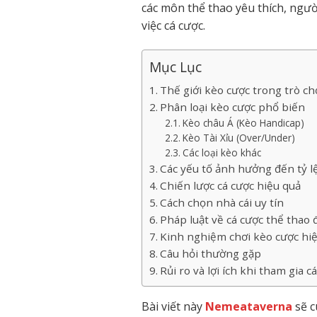
các môn thể thao yêu thích, người
việc cá cược.
Mục Lục
Thế giới kèo cược trong trò c
Phân loại kèo cược phổ biến
Kèo châu Á (Kèo Handicap)
Kèo Tài Xỉu (Over/Under)
Các loại kèo khác
Các yếu tố ảnh hưởng đến tỷ l
Chiến lược cá cược hiệu quả
Cách chọn nhà cái uy tín
Pháp luật về cá cược thể thao 
Kinh nghiệm chơi kèo cược hi
Câu hỏi thường gặp
Rủi ro và lợi ích khi tham gia c
Bài viết này
Nemeataverna
sẽ c