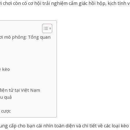
 chơi còn có cơ hội trải nghiệm cảm giác hồi hộp, kịch tính
hơi mô phỏng: Tổng quan
ệ kèo
điện tử tại Việt Nam
ệu quả
á cược
ung cấp cho bạn cái nhìn toàn diện và chi tiết về các loại kè