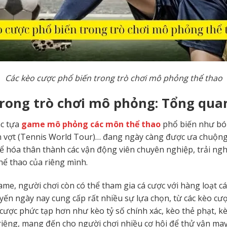
Các kèo cược phổ biến trong trò chơi mô phỏng thể thao
trong trò chơi mô phỏng: Tổng qua
ác tựa
game mô phỏng các môn thể thao
phổ biến như bón
ần vợt (Tennis World Tour)… đang ngày càng được ưa chuộng 
thể hóa thân thành các vận động viên chuyên nghiệp, trải ngh
hể thao của riêng mình.
ame, người chơi còn có thể tham gia cá cược với hàng loạt c
uyến ngày nay cung cấp rất nhiều sự lựa chọn, từ các kèo cư
 cược phức tạp hơn như kèo tỷ số chính xác, kèo thẻ phạt, k
riêng, mang đến cho người chơi nhiều cơ hội để thử vận may