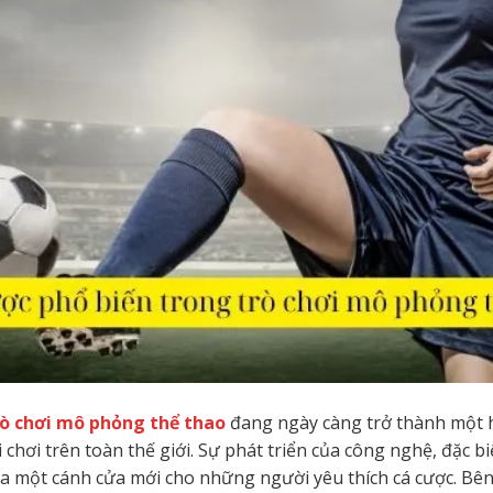
rò chơi mô phỏng thể thao
đang ngày càng trở thành một hì
ơi trên toàn thế giới. Sự phát triển của công nghệ, đặc biệ
ra một cánh cửa mới cho những người yêu thích cá cược. Bê