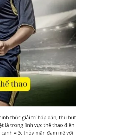
nh thức giải trí hấp dẫn, thu hút
t là trong lĩnh vực thể thao điện
n cạnh việc thỏa mãn đam mê với