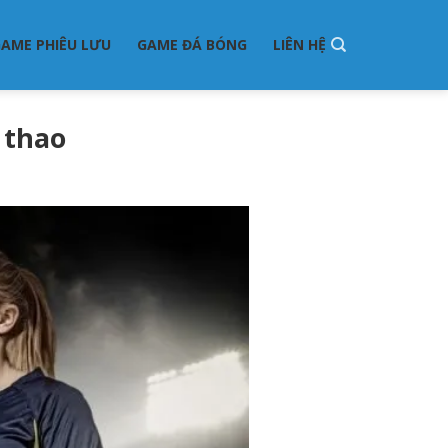
AME PHIÊU LƯU
GAME ĐÁ BÓNG
LIÊN HỆ
 thao