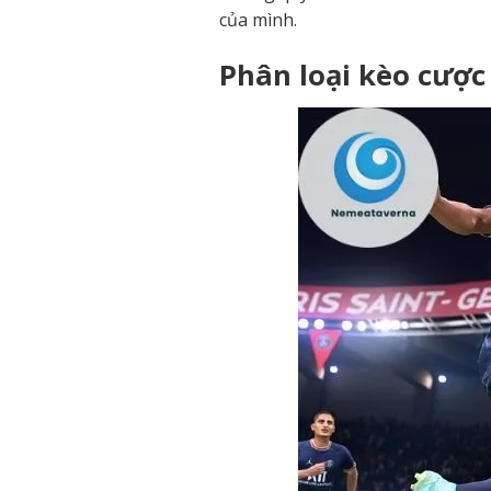
của mình.
Phân loại kèo cược