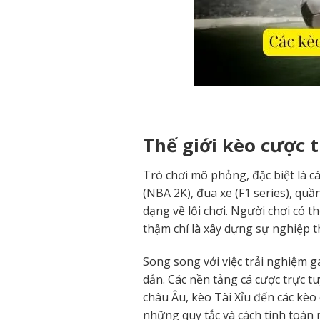
Thế giới kèo cược 
Trò chơi mô phỏng, đặc biệt là c
(NBA 2K), đua xe (F1 series), qu
dạng về lối chơi. Người chơi có 
thậm chí là xây dựng sự nghiệp t
Song song với việc trải nghiệm g
dẫn. Các nền tảng cá cược trực t
châu Âu, kèo Tài Xỉu đến các kèo
những quy tắc và cách tính toán 