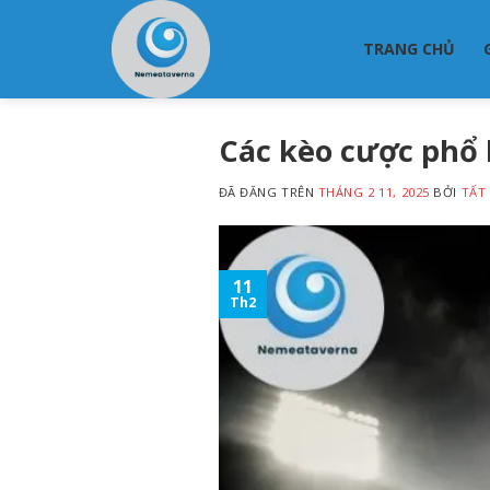
Chuyển
đến
TRANG CHỦ
nội
dung
Các kèo cược phổ 
ĐÃ ĐĂNG TRÊN
THÁNG 2 11, 2025
BỞI
TẤT
11
Th2